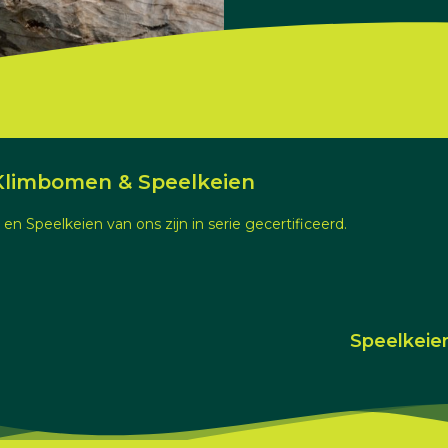
Klimbomen & Speelkeien
n Speelkeien van ons zijn in serie gecertificeerd.
Speelkeie