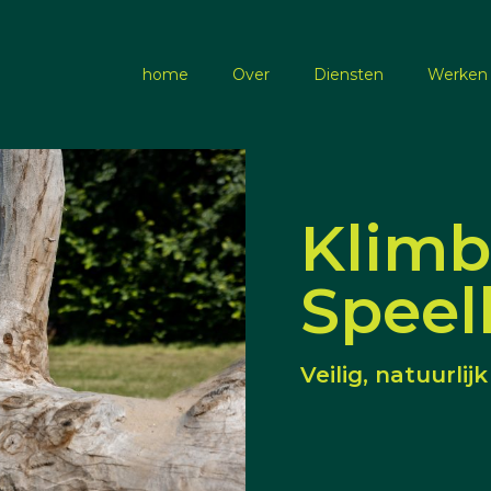
home
Over
Diensten
Werken 
Klim
Speel
Veilig, natuurli