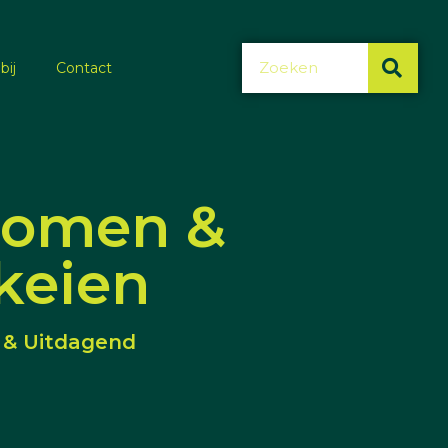
bij
Contact
bomen &
keien
jk & Uitdagend