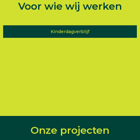
Voor wie wij werken
Overheid / Gemeente
Vakantie / Pretpark
Kinderdagverblijf
Urban - Outside
VVE Beheerder
School
Bedrijf
Onze projecten